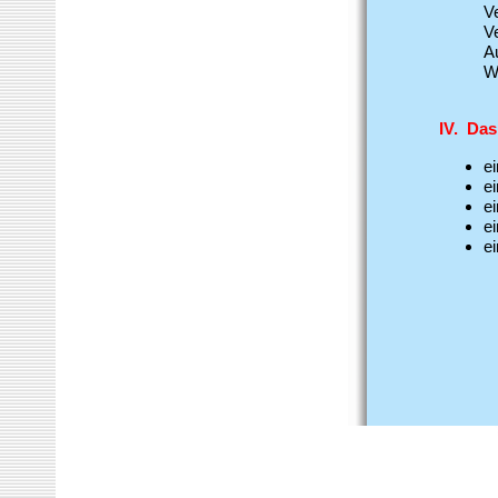
Ve
V
A
W
IV.
Das
ei
e
ei
e
e