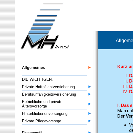
Allgeme
Kurz u
Allgemeines
D
DIE WICHTIGEN:
D
D
Private Haftpflichtversicherung
D
Berufsunfähigkeitsversicherung
Betriebliche und private
I.
Das s
Altersvorsorge
Man unt
Hinterbliebenenversorgung
Der Ver
Private Pflegevorsorge
Ve
d
Firmenprofil