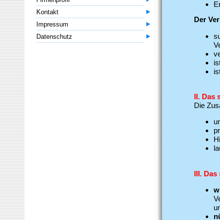
E
Kontakt
Der Ve
Impressum
s
Datenschutz
V
v
is
is
II.
Das s
Die Zus
u
p
H
l
III.
Das 
w
V
u
n